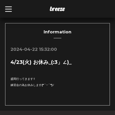
breeze
t
o
g
g
l
e
n
Information
a
v
i
g
2024-04-22 15:32:00
a
t
i
4/23(火) お休み_(:3」∠)_
o
n
盛岡行ってきます✌︎
練習会の為お休みします(*´︶`*)ﾉ