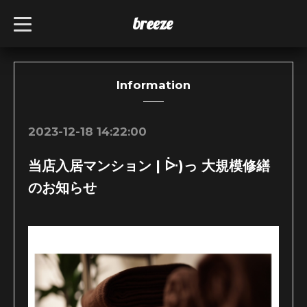
breeze
t
o
g
g
l
e
n
Information
a
v
i
g
2023-12-18 14:22:00
a
t
i
当店入居マンション | ᐕ)っ 大規模修繕
o
n
のお知らせ