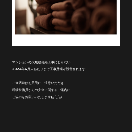
マンションの大規模修繕工事にともない
2024年4月末あたりまで工事足場が設営されます
ご来店時はお足元にご注意いただき
現場警備員からの安全に関するご案内に
ご協力をお願いいたします(,, -᷅ ̫̈-᷄ ,,)