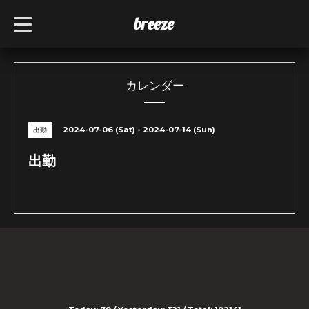
breeze
t
o
g
g
l
e
n
カレンダー
a
v
i
g
2024-07-06 (Sat) - 2024-07-14 (Sun)
出勤
a
t
i
出勤
o
n