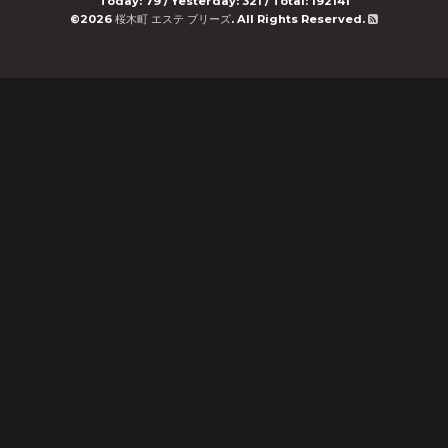
Today:
79
/ Yesterday:
321
/ Total:
192141
©2026
桜木町 エステ ブリーズ
. All Rights Reserved.