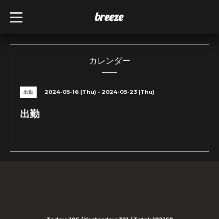
breeze
t
o
g
g
l
e
n
カレンダー
a
v
i
g
2024-05-16 (Thu) - 2024-05-23 (Thu)
出勤
a
t
i
出勤
o
n