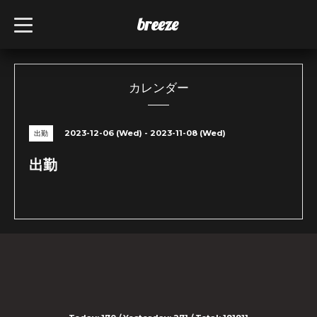
breeze
t
o
g
g
l
e
n
カレンダー
a
v
i
g
2023-12-06 (Wed) - 2023-11-08 (Wed)
出勤
a
t
i
出勤
o
n