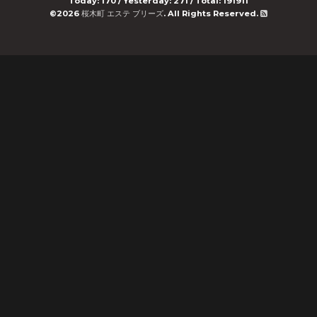
Today:
170
/ Yesterday:
271
/ Total:
191911
©2026
桜木町 エステ ブリーズ
. All Rights Reserved.