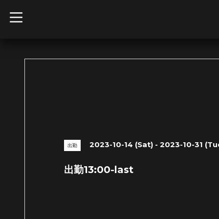
t
o
g
g
l
e
n
a
v
i
g
a
t
i
o
n
2023-10-14 (Sat) - 2023-10-31 (Tu
出勤
出勤13:00-last