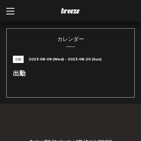
breeze
t
o
g
g
l
e
n
カレンダー
a
v
i
g
2023-08-09 (Wed) - 2023-08-20 (Sun)
出勤
a
t
i
出勤
o
n