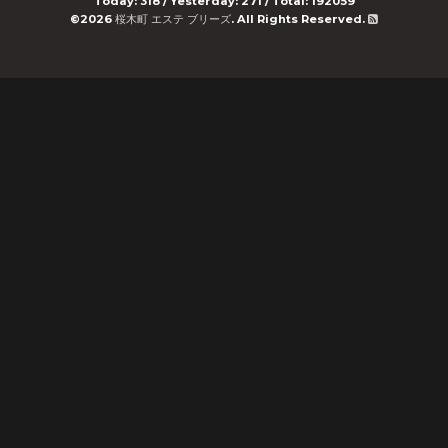
Today:
318
/ Yesterday:
271
/ Total:
192059
©2026
桜木町 エステ ブリーズ
. All Rights Reserved.